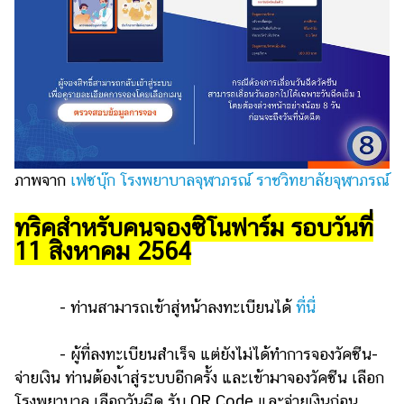
ภาพจาก
เฟซบุ๊ก โรงพยาบาลจุฬาภรณ์ ราชวิทยาลัยจุฬาภรณ์
ทริคสำหรับคนจองซิโนฟาร์ม รอบวันที่
11 สิงหาคม 2564
- ท่านสามารถเข้าสู่หน้าลงทะเบียนได้
ที่นี่
- ผู้ที่ลงทะเบียนสำเร็จ แต่ยังไม่ได้ทำการจองวัคซีน-
จ่ายเงิน ท่านต้องเ้าสู่ระบบอีกครั้ง และเข้ามาจองวัคซีน เลือก
โรงพยาบาล เลือกวันฉีด รับ QR Code และจ่ายเงินก่อน