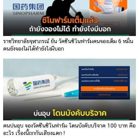
ราชวิทยาลัยจุฬาภรณ์ ยัน วัคซีนซิโนฟาร์มคนจองเต็ม 6 หมื่น
คนยังจองไม่ได้ทำยังไงมีบอก
คนบ่นอุบ จองวัคซีนซิโนฟาร์ม โดนบังคับบริจาค 100 บาท คือ
อะไร เรื่องนี้ถกกันเสียงแตก !