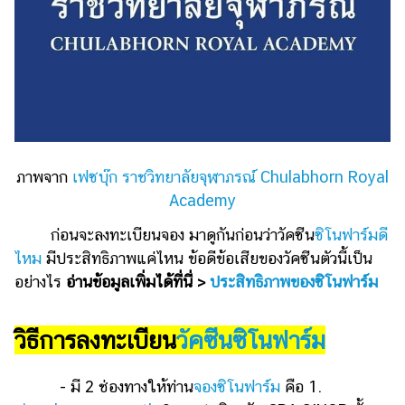
แต่งงาน
แม่
และ
เด็ก
สัตว์
เลี้ยง
ภาพจาก
เฟซบุ๊ก ราชวิทยาลัยจุฬาภรณ์ Chulabhorn Royal
Infographic
Academy
บริการ
ก่อนจะลงทะเบียนจอง มาดูกันก่อนว่าวัคซีน
ซิโนฟาร์มดี
ไหม
มีประสิทธิภาพแค่ไหน ข้อดีข้อเสียของวัคซีนตัวนี้เป็น
แอปฯ
อย่างไร
อ่านข้อมูลเพิ่มได้ที่นี่ >
ประสิทธิภาพของซิโนฟาร์ม
กระปุก
คอร์ส
วิธีการลงทะเบียน
วัคซีนซิโนฟาร์ม
ออนไลน์
เรียน
- มี 2 ช่องทางให้ท่าน
จองซิโนฟาร์ม
คือ 1.
เลข