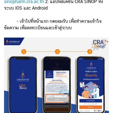
sinopharm.cra.ac.th
2. แอปพลิเคชัน CRA SINOP ทั้ง
ออนไลน์
ระบบ IOS และ Android
ติดต่อ
โฆษณา
- เข้าไปที่หน้าแรก กดยอมรับ เพื่อทำความเข้าใจ
แจ้ง
ข้อความ เพื่อลงทะเบียนและเข้าสู่ระบบ
ปัญหา
ร่วม
งาน
กับ
เรา