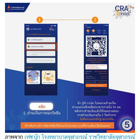
ภาพจาก
เฟซบุ๊ก โรงพยาบาลจุฬาภรณ์ ราชวิทยาลัยจุฬาภรณ์