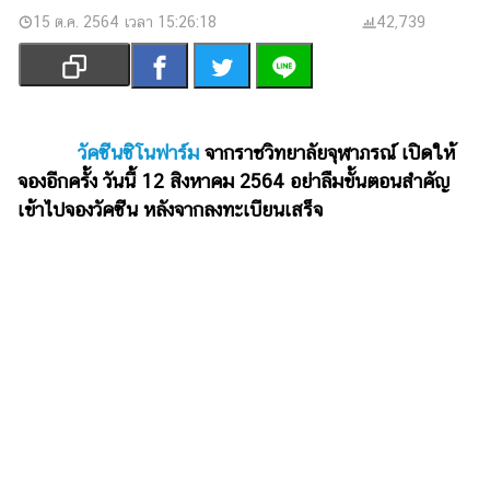
เงิน
15 ต.ค. 2564 เวลา 15:26:18
42,739
การ
ศึกษา
บันเทิง
วัคซีนซิโนฟาร์ม
จากราชวิทยาลัยจุฬาภรณ์ เปิดให้
รูปภาพ
จองอีกครั้ง วันนี้ 12 สิงหาคม 2564 อย่าลืมขั้นตอนสำคัญ
เข้าไปจองวัคซีน หลังจากลงทะเบียนเสร็จ
ดู
หนัง
Music
Station
ละคร
บันเทิง
เกาหลี
ไลฟ์