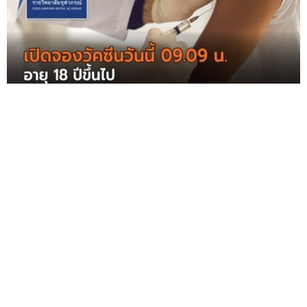
ราชวิทยาลัยจุฬาภรณ์ เปิดจองวัคซีน AZ-SV วันนี้ 09.09 น.
นัดแล้ว 2 วันได้ฉีดเลย เช็กที่นี่
แสดงความคิดเห็นเรื่อง
จองซิโนฟาร์ม กับ ราชวิทยาลัยจุฬาภรณ์ เปิดวันนี้ 12
ส.ค. 64 - อย่าลืมขั้นตอนสำคัญ ก่อนพลาดสิทธิ์