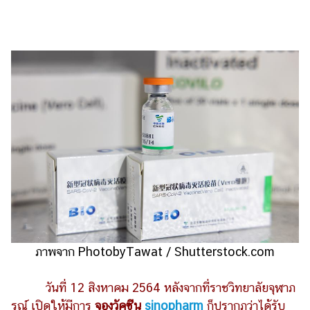
ไตล์
ดูด
วง
ผู้
หญิง
ผู้ชาย
สุขภาพ
ท่อง
เที่ยว
สูตร
อาหาร
ง่ายๆ
ภาพจาก PhotobyTawat / Shutterstock.com
ช้อป
วันที่ 12 สิงหาคม 2564 หลังจากที่ราชวิทยาลัยจุฬาภ
ปิ้ง
รณ์ เปิดให้มีการ
จอง
วัคซีน
sinopharm
ก็ปรากฏว่าได้รับ