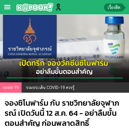
เรื่องฮิต
ข่าว-
ความ
รู้
ข่าว
ข่าว
บันเทิง
ตรวจ
covid-19
รวมประเด็น COVID-19 ควรรู้
หวย
จองซิโนฟาร์ม กับ ราชวิทยาลัยจุฬาภ
ผล
บอล
รณ์ เปิดวันนี้ 12 ส.ค. 64 - อย่าลืมขั้น
สด
ตอนสำคัญ ก่อนพลาดสิทธิ์
การ