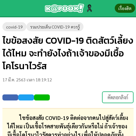
เรื่องฮิต
ข่าว-
covid-19
รวมประเด็น COVID-19 ควรรู้
ความ
ไขข้อสงสัย COVID-19 ติดสัตว์เลี้ยง
รู้
ได้ไหม จะทำยังไงถ้าเจ้าของมีเชื้อ
ข่าว
โคโรนาไวรัส
ข่าว
17 มี.ค. 2563 เวลา 18:19:12
บันเทิง
ตรวจ
คัดลอกลิงก์
หวย
ผล
ไขข้อสงสัย COVID-19 ติดต่อจากคนไปสู่สัตว์เลี้ยง
บอล
ได้ไหม เป็นเชื้อโรคสายพันธุ์เดียวกันหรือไม่ ถ้าเจ้าของ
สด
มีเชื้อโคโรนาไวรัสควรทำอย่างไร เพื่อให้ปลอดภัยทั้ง