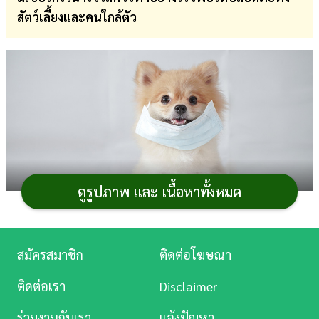
สัตว์เลี้ยงและคนใกล้ตัว
การ
เงิน
การ
ศึกษา
บันเทิง
ดู
หนัง
ดูรูปภาพ และ เนื้อหาทั้งหมด
Music
Station
สมัครสมาชิก
ติดต่อโฆษณา
ละคร
ช่วงนี้คงไม่มีประเด็นอะไรน่าสนใจและจับตามองไป
ติดต่อเรา
Disclaimer
กว่าโคโรนาไวรัสและ
COVID-19
เพราะเป็นโรคระบาด
บันเทิง
อันตรายที่สร้างความเดือดร้อนไปหลายประเทศ ที่สำคัญ
ร่วมงานกับเรา
แจ้งปัญหา