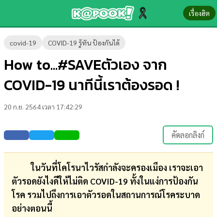
เรื่องฮิต
ข่าว-
covid-19
COVID-19 รู้ทัน ป้องกันได้
ความ
How to...#SAVEตัวเอง จาก
รู้
COVID-19 นาทีนี้เราต้องรอด !
ข่าว
20 ก.ย. 2564 เวลา 17:42:29
ข่าว
บันเทิง
คัดลอกลิงก์
ตรวจ
หวย
ในวันที่โคโรนาไวรัสกำลังจะครองเมือง เราจะเอา
ตัวรอดยังไงดีให้ไม่ติด COVID-19 ทั้งในแง่การป้องกัน
ผล
โรค รวมไปถึงการเอาตัวรอดในสถานการณ์โรคระบาด
บอล
อย่างตอนนี้
สด