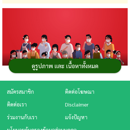
การ
เงิน
การ
ศึกษา
บันเทิง
ดูรูปภาพ และ เนื้อหาทั้งหมด
ดู
หนัง
สถานการณ์
COVID-19
(โควิด 19) ไม่แผ่วเลยจริง ๆ
และในช่วงที่ระบาดฮือเป็นระลอก ๆ แบบนี้ หลายคนก็ใช้
Music
สมัครสมาชิก
ติดต่อโฆษณา
ชีวิตอย่างหวาดระแวงปนแพนิกเบา ๆ เข้าทุกวัน เพราะเชื้อ
Station
โควิดจะแฝงอยู่ตรงไหนบ้างก็ไม่รู้เนอะ...เฮ้อ ! แต่ในเมื่อชีวิต
ติดต่อเรา
Disclaimer
ละคร
ยังต้องมูฟออน ยังต้องออกไปทำงานหาเลี้ยงชีพ งั้นมาหาวิธี
ร่วมงานกับเรา
แจ้งปัญหา
เอาตัวรอดจากโควิด 19 กันดีกว่า เราจะทำยังไงให้รอดพ้น
บันเทิง
จากวิกฤตที่เกิดขึ้นกันดี ลองมาดู
นโยบายคุ้มครองข้อมูลส่วนบุคคล