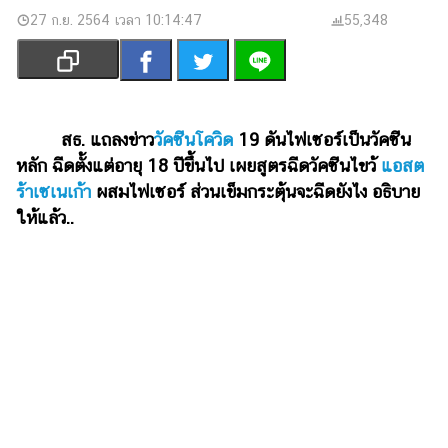
เงิน
27 ก.ย. 2564 เวลา 10:14:47
55,348
การ
ศึกษา
บันเทิง
สธ. แถลงข่าว
วัคซีนโควิด
19 ดันไฟเซอร์เป็นวัคซีน
รูปภาพ
หลัก ฉีดตั้งแต่อายุ 18 ปีขึ้นไป เผยสูตรฉีดวัคซีนไขว้
แอสต
ร้าเซเนเก้า
ผสมไฟเซอร์ ส่วนเข็มกระตุ้นจะฉีดยังไง อธิบาย
ดู
ให้แล้ว..
หนัง
Music
Station
ละคร
บันเทิง
เกาหลี
ไลฟ์