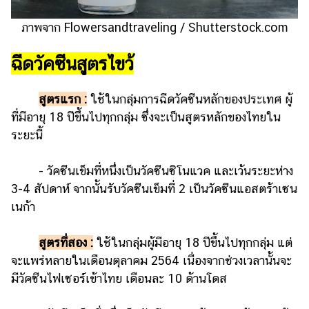
แต่งงาน
ภาพจาก Flowersandtraveling / Shutterstock.com
แม่
และ
ฉีดวัคซีนสูตรไขว้
เด็ก
สัตว์
สูตรแรก :
ใช้ในกลุ่มการฉีดวัคซีนหลักของประเทศ ผู้
เลี้ยง
ที่มีอายุ 18 ปีขึ้นไปทุกกลุ่ม ซึ่งจะเป็นสูตรหลักของไทยใน
ระยะนี้
Infographic
บริการ
- วัคซีนเข็มที่หนึ่งเป็นวัคซีนซิโนแวค และเว้นระยะห่าง
3-4 สัปดาห์ จากนั้นรับวัคซีนเข็มที่ 2 เป็นวัคซีนแอสตร้าเซน
แอปฯ
เนก้า
กระปุก
คอร์ส
สูตรที่สอง :
ใช้ในกลุ่มผู้มีอายุ 18 ปีขึ้นไปทุกกลุ่ม แต่
ออนไลน์
จะแพร่หลายในเดือนตุลาคม 2564 เนื่องจากช่วงเวลานั้นจะ
มีวัคซีนไฟเซอร์เข้าไทย เดือนละ 10 ด้านโดส
เรียน
เลข