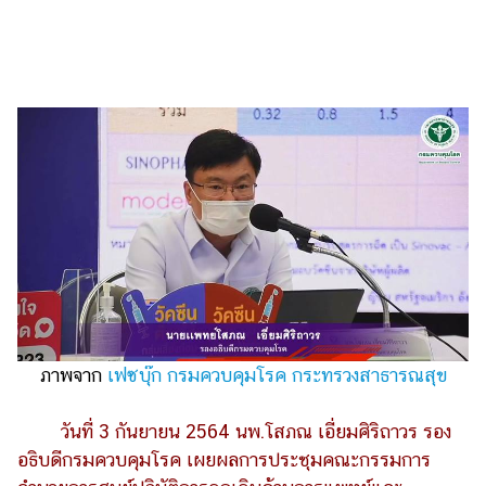
ไตล์
ดูด
วง
ผู้
หญิง
ผู้ชาย
สุขภาพ
ท่อง
เที่ยว
สูตร
อาหาร
ภาพจาก
เฟซบุ๊ก กรมควบคุมโรค กระทรวงสาธารณสุข
ง่ายๆ
ช้อป
วันที่ 3 กันยายน 2564 นพ.โสภณ เอี่ยมศิริถาวร รอง
อธิบดีกรมควบคุมโรค เผยผลการประชุมคณะกรรมการ
ปิ้ง