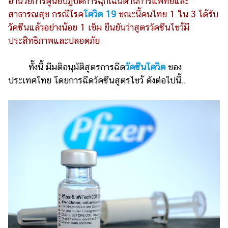
อำนวยการศูนย์ปฏิบัติการฉุกเฉินด้านการแพทย์และ
สาธารณสุข กรณีโรค
โควิด 19
ขณะนี้คนไทย 1 ใน 3 ได้รับ
รถยนต์
วัคซีนแล้วอย่างน้อย 1 เข็ม ยืนยันว่าสูตรวัคซีนไขว้มี
บ้าน
ประสิทธิภาพและปลอดภัย
และ
การ
ทั้งนี้ มีมติอนุมัติสูตรการฉีด
วัคซีนโควิด
ของ
ตกแต่ง
ประเทศไทย โดยการฉีดวัคซีนสูตรไขว้ ดังต่อไปนี้..
มือ
ถือ
ราคา
ทอง
ราคา
น้ำมัน
วา
ไร
ตี้