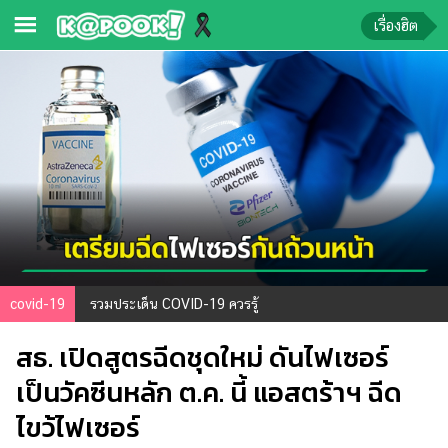
เรื่องฮิต
ข่าว-
ความ
รู้
ข่าว
ข่าว
บันเทิง
ตรวจ
covid-19
รวมประเด็น COVID-19 ควรรู้
หวย
สธ. เปิดสูตรฉีดชุดใหม่ ดันไฟเซอร์
ผล
บอล
เป็นวัคซีนหลัก ต.ค. นี้ แอสตร้าฯ ฉีด
สด
ไขว้ไฟเซอร์
การ