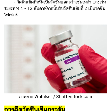
ออนไลน์
- วัคซีนเข็มที่หนึ่งเป็นวัคซีนแอสตร้าเซนเนก้า และเว้น
ระยะห่าง 4 - 12 สัปดาห์จากนั้นรับวัคซีนเข็มที่ 2 เป็นวัคซีน
ติดต่อ
ไฟเซอร์
โฆษณา
แจ้ง
ปัญหา
ร่วม
งาน
กับ
เรา
ภาพจาก Wolfilser / Shutterstock.com
การฉีดวัคซีนเข็มกระตุ้น