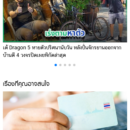
เต้ Dragon 5 หายตัวปริศนานับวัน หลังปั่นจักรยานออกจาก
เ
บ้านตี 4 วงจรปิดเผยพิกัดล่าสุด
ส
เรื่องที่คุณอาจสนใจ