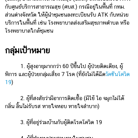
แต่งงาน
กับศูนย์บริการสาธารณสุข (ศบส.) กรณีอยู่ในพื้นที่ กทม.
ส่วนต่างจังหวัด ให้ผู้นำชุมชนลงทะเบียนรับ ATK กับหน่วย
แม่
บริการในพื้นที่ เช่น โรงพยาบาลส่งเสริมสุขภาพตำบล หรือ
และ
เด็ก
โรงพยาบาลใกล้ชุมชน
สัตว์
เลี้ยง
กลุ่มเป้าหมาย
Infographic
1. ผู้สูงอายุมากกว่า 60 ปีขึ้นไป ผู้ป่วยติดเตียง, ผู้
บริการ
พิการ และผู้ป่วยกลุ่มเสี่ยง 7 โรค (ที่ยังไม่ได้ฉีด
วัคซีนโควิด
19
)
แอปฯ
กระปุก
2. ผู้ที่สงสัยว่ามีอาการติดเชื้อ (มีไข้ ไอ จมูกไม่ได้
กลิ่น ลิ้นไม่รับรส หายใจหอบ หายใจลำบาก)
คอร์ส
ออนไลน์
3. ผู้ที่อยู่ร่วมบ้านกับผู้ติดโรคโควิด 19
เรียน
เลข