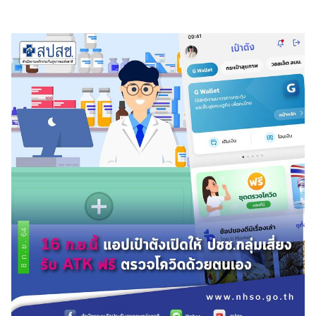
ไตล์
ดูด
วง
ผู้
หญิง
ผู้ชาย
สุขภาพ
ท่อง
เที่ยว
สูตร
อาหาร
ง่ายๆ
ช้อป
ปิ้ง