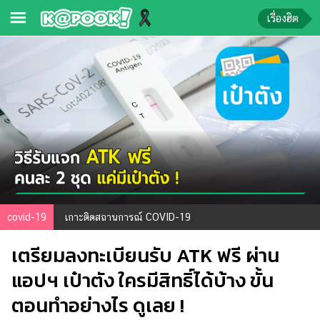
เรื่องฮิต
ข่าว-
ความ
รู้
ข่าว
ข่าว
บันเทิง
ตรวจ
covid-19
เกาะติดสถานการณ์ COVID-19
หวย
เตรียมลงทะเบียนรับ ATK ฟรี ผ่าน
ผล
บอล
แอปฯ เป๋าตัง ใครมีสิทธิ์ได้บ้าง ขั้น
สด
ตอนทำอย่างไร ดูเลย !
การ