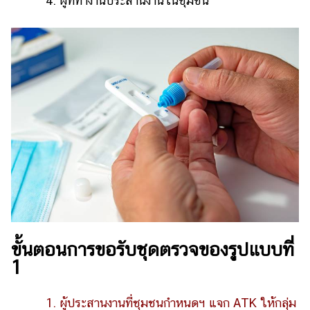
4. ผู้ที่ทำงานประสานงานในชุมชน
ออนไลน์
ติดต่อ
โฆษณา
แจ้ง
ปัญหา
ร่วม
งาน
กับ
เรา
ขั้นตอนการขอรับชุดตรวจของรูปแบบที่
1
1. ผู้ประสานงานที่ชุมชนกำหนดฯ แจก ATK ให้กลุ่ม