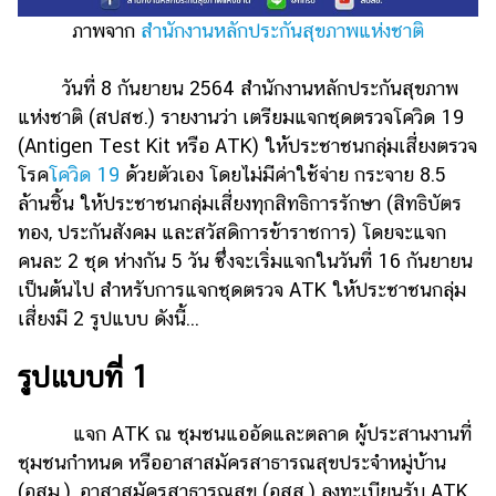
ภาพจาก
สำนักงานหลักประกันสุขภาพแห่งชาติ
รถยนต์
บ้าน
วันที่ 8 กันยายน 2564 สำนักงานหลักประกันสุขภาพ
และ
แห่งชาติ (สปสช.) รายงานว่า เตรียมแจกชุดตรวจโควิด 19
การ
(Antigen Test Kit หรือ ATK) ให้ประชาชนกลุ่มเสี่ยงตรวจ
ตกแต่ง
โรค
โควิด 19
ด้วยตัวเอง โดยไม่มีค่าใช้จ่าย กระจาย 8.5
มือ
ล้านชิ้น ให้ประชาชนกลุ่มเสี่ยงทุกสิทธิการรักษา (สิทธิบัตร
ถือ
ทอง, ประกันสังคม และสวัสดิการข้าราชการ) โดยจะแจก
ราคา
คนละ 2 ชุด ห่างกัน 5 วัน ซึ่งจะเริ่มแจกในวันที่ 16 กันยายน
ทอง
เป็นต้นไป สำหรับการแจกชุดตรวจ ATK ให้ประชาชนกลุ่ม
เสี่ยงมี 2 รูปแบบ ดังนี้...
ราคา
น้ำมัน
รูปแบบที่ 1
วา
ไร
แจก ATK ณ ชุมชนแออัดและตลาด ผู้ประสานงานที่
ตี้
ชุมชนกำหนด หรืออาสาสมัครสาธารณสุขประจำหมู่บ้าน
(อสม.), อาสาสมัครสาธารณสุข (อสส.) ลงทะเบียนรับ ATK