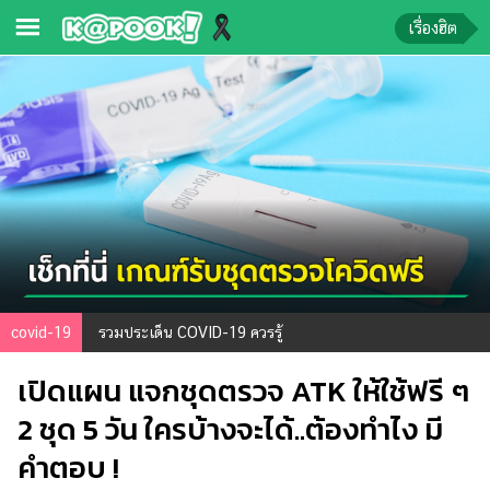
เรื่องฮิต
ข่าว-
ความ
รู้
ข่าว
ข่าว
บันเทิง
ตรวจ
covid-19
รวมประเด็น COVID-19 ควรรู้
หวย
เปิดแผน แจกชุดตรวจ ATK ให้ใช้ฟรี ๆ
ผล
บอล
2 ชุด 5 วัน ใครบ้างจะได้..ต้องทำไง มี
สด
คำตอบ !
การ