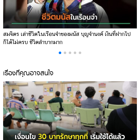
สมจิตร เล่าชีวิตในเรือนจำของมนัส บุญจำนงค์ เงินที่ฝากไป
เ
ก็ได้ไม่ครบ ชีวิตลำบากมาก
จ
เรื่องที่คุณอาจสนใจ