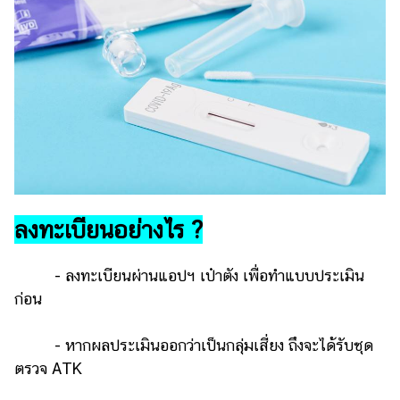
ออนไลน์
ติดต่อ
โฆษณา
แจ้ง
ปัญหา
ร่วม
งาน
กับ
เรา
ลงทะเบียนอย่างไร ?
- ลงทะเบียนผ่านแอปฯ เป๋าตัง เพื่อทำแบบประเมิน
ก่อน
- หากผลประเมินออกว่าเป็นกลุ่มเสี่ยง ถึงจะได้รับชุด
ตรวจ ATK