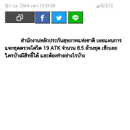
เงิน
1 ก.ย. 2564 เวลา 13:33:58
42,672
การ
ศึกษา
บันเทิง
สำนักงานหลักประกันสุขภาพแห่งชาติ เผยแผนการ
รูปภาพ
แจกชุดตรวจโควิด 19 ATK จำนวน 8.5 ล้านชุด เช็กเลย
ใครบ้างมีสิทธิ์ได้ และต้องทำอย่างไรบ้าง
ดู
หนัง
Music
Station
ละคร
บันเทิง
เกาหลี
ไลฟ์