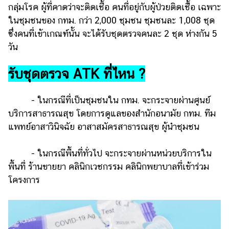
กลุ่มโรค ผู้ที่คาดว่าจะติดเชื้อ คนที่อยู่กับผู้ป่วยติดเชื้่อ เฉพาะ
แต่งงาน
ในชุมชนของ กทม. กว่า 2,000 ชุมชน ชุมชนละ 1,008 ชุด
แม่
ซึ่งคนที่เข้าเกณฑ์นั้น จะได้รับชุดตรวจคนละ 2 ชุด ห่างกัน 5
และ
วัน
เด็ก
สัตว์
รับชุดตรวจ ATK ที่ไหน ?
เลี้ยง
- ในกรณีที่เป็นชุมชนใน กทม. จะกระจายผ่านศูนย์
Infographic
บริการสาธารณสุข โดยการดูแลของสำนักอนามัย กทม. ทีม
บริการ
แพทย์อาสาวินิจฉัย อาสาสมัครสาธารณสุข ผู้นำชุมชน
แอปฯ
- ในกรณีพื้นที่ทั่วไป จะกระจายผ่านหน่วยบริการใน
กระปุก
พื้นที่ ร้านขายยา คลินิกเวชกรรม คลินิกพยาบาลที่เข้าร่วม
คอร์ส
โครงการ
ออนไลน์
เรียน
เลข