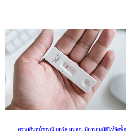
ไตล์
ดูด
วง
ผู้
หญิง
ผู้ชาย
สุขภาพ
ท่อง
เที่ยว
สูตร
อาหาร
ง่ายๆ
ช้อป
ปิ้ง
ความคืบหน้ากรณี บอร์ด สปสช. มีการอนุมัติให้จัดซื้อ