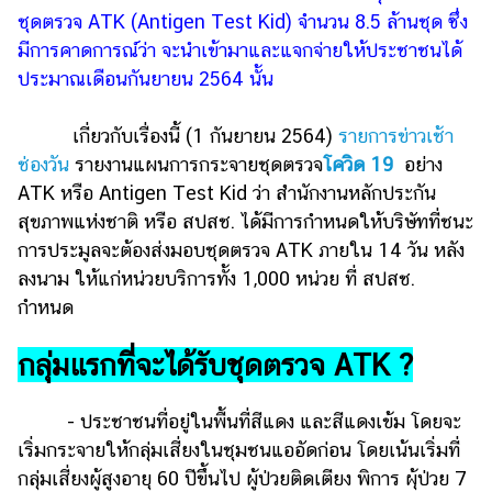
ชุดตรวจ ATK (Antigen Test Kid) จำนวน 8.5 ล้านชุด ซึ่ง
รถยนต์
มีการคาดการณ์ว่า จะนำเข้ามาและแจกจ่ายให้ประชาชนได้
บ้าน
ประมาณเดือนกันยายน 2564 นั้น
และ
การ
เกี่ยวกับเรื่องนี้ (1 กันยายน 2564)
รายการข่าวเช้า
ตกแต่ง
ช่องวัน
รายงานแผนการกระจายชุดตรวจ
โควิด 19
อย่าง
มือ
ATK หรือ Antigen Test Kid ว่า สำนักงานหลักประกัน
ถือ
สุขภาพแห่งชาติ หรือ สปสช. ได้มีการกำหนดให้บริษัทที่ชนะ
การประมูลจะต้องส่งมอบชุดตรวจ ATK ภายใน 14 วัน หลัง
ราคา
ทอง
ลงนาม ให้แก่หน่วยบริการทั้ง 1,000 หน่วย ที่ สปสช.
กำหนด
ราคา
น้ำมัน
กลุ่มแรกที่จะได้รับชุดตรวจ ATK ?
วา
- ประชาชนที่อยู่ในพื้นที่สีแดง และสีแดงเข้ม โดยจะ
ไร
เริ่มกระจายให้กลุ่มเสี่ยงในชุมชนแออัดก่อน โดยเน้นเริ่มที่
ตี้
กลุ่มเสี่ยงผู้สูงอายุ 60 ปีขึ้นไป ผู้ป่วยติดเตียง พิการ ผุ้ป่วย 7