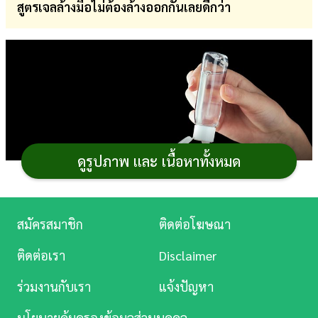
สูตรเจลล้างมือไม่ต้องล้างออกกันเลยดีกว่า
การ
เงิน
การ
ศึกษา
บันเทิง
ดูรูปภาพ และ เนื้อหาทั้งหมด
ดู
หนัง
Music
สมัครสมาชิก
ติดต่อโฆษณา
Station
ติดต่อเรา
Disclaimer
ถ้าหาซื้อเจลล้างมือแอลกอฮอล์เพื่อป้องกัน
COVID-19
ละคร
ร่วมงานกับเรา
แจ้งปัญหา
ไม่ได้ หรือราคาเจลล้างมือแอลกอฮอล์ไม่เป็นมิตรกับกระเป๋า
บันเทิง
สตางค์เท่าไร เรามาลองทำเจลล้างมือด้วยตัวเองกันดีไหมคะ
นโยบายคุ้มครองข้อมูลส่วนบุคคล