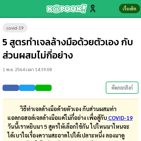
เรื่องฮิต
ข่าว-
covid-19
ความ
5 สูตรทำเจลล้างมือด้วยตัวเอง กับ
รู้
ส่วนผสมไม่กี่อย่าง
ข่าว
1 พ.ย. 2564 เวลา 14:39:08
ข่าว
บันเทิง
คัดลอกลิงก์
ตรวจ
หวย
วิธีทำเจลล้างมือด้วยตัวเอง กับส่วนผสมทำ
แอลกอฮอล์เจลล้างมือแค่ไม่กี่อย่าง เพื่อสู้กับ
COVID-19
ผล
วันนี้เราหยิบมา 5 สูตรให้เลือกใช้กัน ไปไหนมาไหนจะ
บอล
ได้เบาใจเรื่องความสะอาดไปได้เปลาะหนึ่ง ลองมาดู
สด