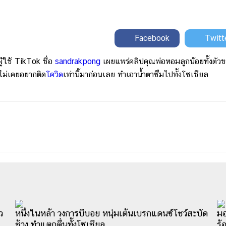
Facebook
Twitt
ู้ใช้ TikTok ชื่อ
sandrakpong
เผยแพร่คลิปคุณพ่อหอมลูกน้อยทั้งตัวข
ไม่เคยอยากติด
โควิด
เท่านี้มาก่อนเลย ทำเอาน้ำตาซึมไปทั้งโซเชียล
ว
หนึ่งในหล้า วงการบีบอย หนุ่มเต้นเบรกแดนซ์โชว์สะบัด
มอ
ช้าง ทำแตกตื่นทั้งโซเชียล
ร้