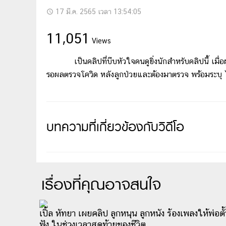
17 มี.ค. 2565 เวลา 13:54:05
access_time
11,051
Views
เป็นคลิปที่บีบหัวใจคนดูยิ่งนักสำหรับคลิปนี้ เมื่อผ
รอผลตรวจโควิด หลังลูกป่วยและต้องมาตรวจ พร้อมระบุ 
บทความที่เกี่ยวข้องกับวิดีโอ
เรื่องที่คุณอาจสนใจ
เปิ้ล หัทยา เผยคลิป ลูกหนุน ลูกหนัง ร้องเพลงให้พ่อตั้
ฟัง ในช่วงเวลาสุดท้ายของชีวิต