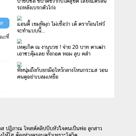
ป้าขับชิล ขี่ปาดขวากับได้สู่ขิต เสียงแตรลั่น
รถหลังเบรกตัวโก่ง
er
แอนดี้ เขมพิมุก ไม่เชื่อว่า เต้ ดราก้อนไฟว์
จะทำแบบนี้...
ณะที่
เหตุเกิด ณ งานบวช ! จ่าย 20 บาท ตาเฒ่า
เอาซะคุ้มเลย ทั้งกอด หอม ลูบ คลำ
พี่หนุ่มถึงกับยกมือไหว้กลางโหนกระแส วอน
คนดูอย่าเบลมเหยื่อ
ส ปฏิภาณ โพสต์คลิปบีบหัวใจคนเป็นพ่อ ลูกสาว
องไห้โฮ ต้องห่างครอบครัวเพราะโควิด