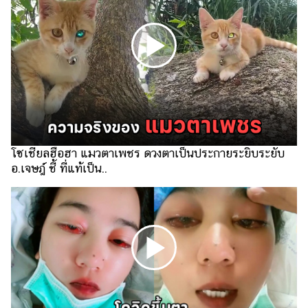
ไตล์
ดูด
วง
ผู้
หญิง
ผู้ชาย
สุขภาพ
โซเชียลฮือฮา แมวตาเพชร ดวงตาเป็นประกายระยิบระยับ
อ.เจษฎ์ ชี้ ที่แท้เป็น..
ท่อง
เที่ยว
สูตร
อาหาร
ง่ายๆ
ช้อป
ปิ้ง