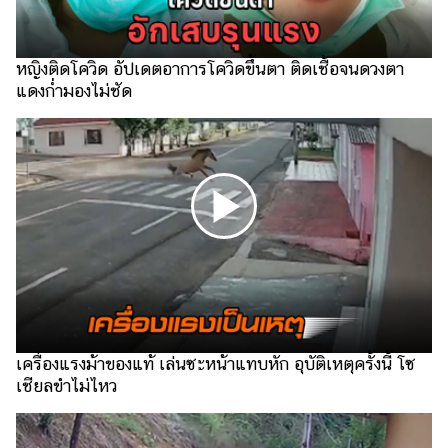
รถยนต์
บ้าน
หญิงติดโควิด อัปเดตอาการโควิดขึ้นตา ติดเชื้อจนดวงตา
และ
แดงก่ำมองไม่ชัด
การ
ตกแต่ง
มือ
ถือ
ราคา
ทอง
ราคา
น้ำมัน
วา
เครื่องแรงม้าของแท้ เล่นซะหน้าแทบหัก อุบัติเหตุครั้งนี้ โซ
ไร
เชียลขำไม่ไหว
ตี้