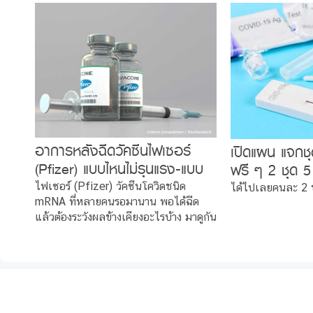
อาการหลังฉีดวัคซีนไฟเซอร์
เปิดแผน แจกชุ
(Pfizer) แบบไหนไม่รุนแรง-แบบ
ฟรี ๆ 2 ชุด 5
ไหนต้องระวังใน 30 วัน
ได้..ต้องทำไง
ไฟเซอร์ (Pfizer) วัคซีนโควิดชนิด
ได้ไปเลยคนละ 2 
mRNA ที่หลายคนรอมานาน พอได้ฉีด
แล้วต้องระวังผลข้างเคียงอะไรบ้าง มาดูกัน