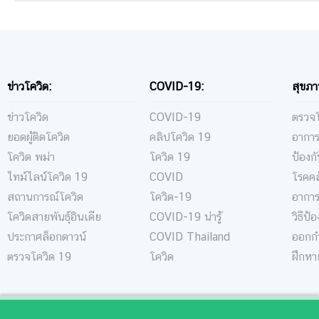
ข่าวโควิด:
COVID-19:
สุขภา
ข่าวโควิด
COVID-19
ตรวจโ
ยอดผู้ติดโควิด
คลิปโควิด 19
อาการ
โควิด พม่า
โควิด 19
ป้องก
ไทม์ไลน์โควิด 19
COVID
โรคคล
สถานการณ์โควิด
โควิด-19
อาการ
โควิดสายพันธุ์อินเดีย
COVID-19 น่ารู้
วิธีป้
ประกาศล็อกดาวน์
COVID Thailand
ออกกำ
ตรวจโควิด 19
โควิด
ฝึกหา