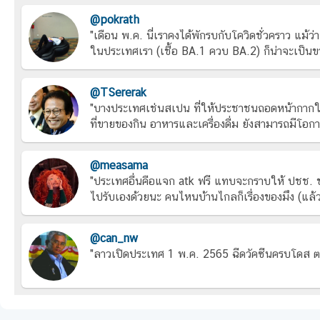
@pokrath
"เดือน พ.ค. นี่เราคงได้พักรบกับโควิดชั่วคราว แม้ว่
ในประเทศเรา (เชื้อ BA.1 ควบ BA.2) ก็น่าจะเป็นข
@TSererak
"บางประเทศเช่นสเปน ที่ให้ประชาชนถอดหน้ากากในอาค
ที่ขายของกิน อาหารและเครื่องดื่ม ยังสามารถมีโอกา
@measama
"ประเทศอื่นคือแจก atk ฟรี แทบจะกราบให้ ปชช. ช
ไปรับเองด้วยนะ คนไหนบ้านไกลก็เรื่องของมึง (แล้วม
@can_nw
"ลาวเปิดประเทศ 1 พ.ค. 2565 ฉีดวัคซีนครบโดส ตร