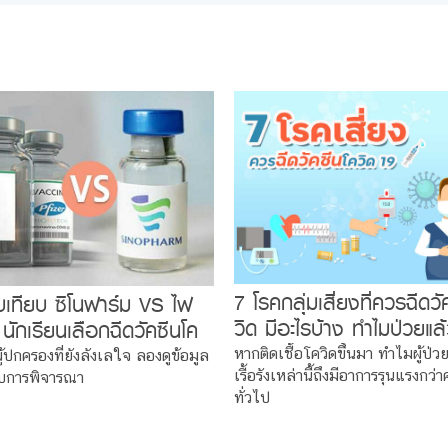
7 โรคกลุ่มเสี่ยงที่ควรฉีดวั
บเทียบ ซิโนฟาร์ม VS ไฟ
วิด มีอะไรบ้าง ทำไมป่วยแล
 นักเรียนเลือกฉีดวัคซีนโค
เสี่ยงอาการหนัก !
วไหนดี ?
หากติดเชื้อโควิดขึ้นมา ทำไมผู้ป่ว
ู้ปกครองที่ยังลังเลใจ ลองดูข้อมูล
เรื้อรังเหล่านี้ถึงมีอาการรุนแรงกว่
บการพิจารณา
ทั่วไป