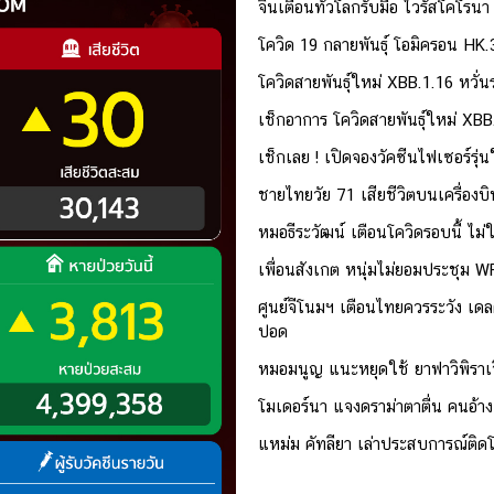
จีนเตือนทั่วโลกรับมือ ไวรัสโคโรนา
โควิด 19 กลายพันธุ์ โอมิครอน HK.
โควิดสายพันธุ์ใหม่ XBB.1.16 หวั่
เช็กอาการ โควิดสายพันธุ์ใหม่ XBB.
เช็กเลย ! เปิดจองวัคซีนไฟเซอร์รุ
ชายไทยวัย 71 เสียชีวิตบนเครื่องบ
หมอธีระวัฒน์ เตือนโควิดรอบนี้ ไม่
เพื่อนสังเกต หนุ่มไม่ยอมประชุม WF
ศูนย์จีโนมฯ เตือนไทยควรระวัง เดลต
ปอด
หมอมนูญ แนะหยุดใช้ ยาฟาวิพิราเวียร
โมเดอร์นา แจงดราม่าตาตื่น คนอ้างเ
แหม่ม คัทลียา เล่าประสบการณ์ติดโ