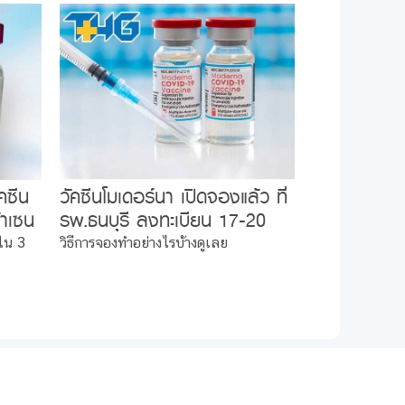
คซีน
วัคซีนโมเดอร์นา เปิดจองแล้ว ที่
้าเซน
รพ.ธนบุรี ลงทะเบียน 17-20
ทศ
ส.ค. ฉีดต้นปี 2565
วใน 3
วิธีการจองทำอย่างไรบ้างดูเลย