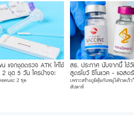
ผน แจกชุดตรวจ ATK ให้ใช้
สธ. ประกาศ นับจากนี้ ใช้วั
 2 ชุด 5 วัน ใครบ้างจะ
สูตรไขว้ ซิโนแวค - แอสตร
ต้องทำไง มีคำตอบ !
เนก้า เป็นตัวหลักของประเ
ลยคนละ 2 ชุด
เพราะสร้างภูมิคุ้มกันหมู่ได้รวดเร็
สัปดาห์