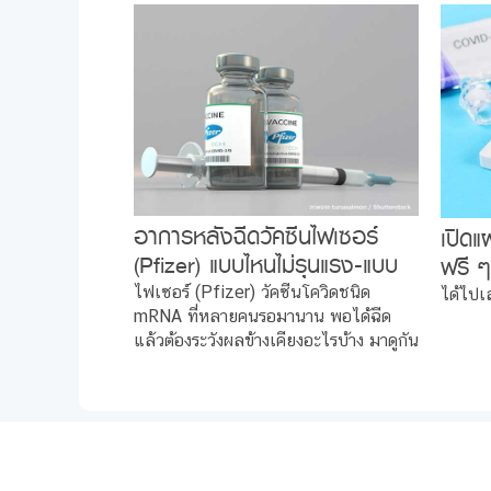
อาการหลังฉีดวัคซีนไฟเซอร์
เปิดแ
(Pfizer) แบบไหนไม่รุนแรง-แบบ
ฟรี ๆ
ไหนต้องระวังใน 30 วัน
ได้..
ไฟเซอร์ (Pfizer) วัคซีนโควิดชนิด
ได้ไปเ
mRNA ที่หลายคนรอมานาน พอได้ฉีด
แล้วต้องระวังผลข้างเคียงอะไรบ้าง มาดูกัน