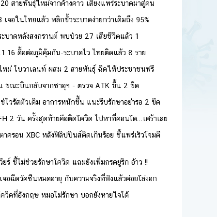
 20 สายพันธุ์ใหม่จากค้างคาว เสี่ยงแพร่ระบาดมาสู่คน
3 เจอในไทยแล้ว พลิกขั้วระบาดง่ายกว่าเดิมถึง 95%
นระบาดหลังสงกรานต์ พบป่วย 27 เสียชีวิตแล้ว 1
1.16 ดื้อต่อภูมิคุ้มกัน-ระบาดไว ไทยติดแล้ว 8 ราย
่นใหม่ ไบวาเลนท์ ผสม 2 สายพันธุ์ ฉีดให้ประชาชนฟรี
ิน ขณะบินกลับจากซาอุฯ - ตรวจ ATK ขึ้น 2 ขีด
ใช่ไวรัสตัวเดิม อาการหนักขึ้น แนะรีบรักษาอย่ารอ 2 ขีด
H 2 วัน ครั้งสุดท้ายคือติดโควิด ไปหาที่คอนโด...เศร้าเลย
าครอน XBC หลังฟิลิปปินส์ติดเกินร้อย ชี้แพร่เร็วโจมตี
์ ชี้ไม่ช่วยรักษาโควิด แถมยังเพิ่มกรดยูริก อ้าว !!
จอฉีดวัคซีนหมดอายุ กับความจริงที่ฟังแล้วค่อยโล่งอก
ควิดที่อังกฤษ หมอไม่รักษา บอกยังหายใจได้