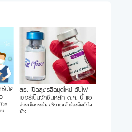
คซีนโค
สธ. เปิดสูตรฉีดชุดใหม่ ดันไฟ
้ว
เซอร์เป็นวัคซีนหลัก ต.ค. นี้ แอ
สตร้าฯ ฉีดไขว้ไฟเซอร์
ยโรค
ส่วนเข็มกระตุ้น อธิบายแล้วต้องฉีดยังไง
าคน
บ้าง