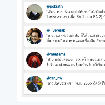
@pokrath
"เดือน พ.ค. นี่เราคงได้พักรบกับโควิดชั่
ในประเทศเรา (เชื้อ BA.1 ควบ BA.2) ก็
@TSererak
"บางประเทศเช่นสเปน ที่ให้ประชาชนถอดห
ที่ขายของกิน อาหารและเครื่องดื่ม ยังส
@measama
"ประเทศอื่นคือแจก atk ฟรี แทบจะกราบ
ไปรับเองด้วยนะ คนไหนบ้านไกลก็เรื่องขอ
@can_nw
"ลาวเปิดประเทศ 1 พ.ค. 2565 ฉีดวัคซี