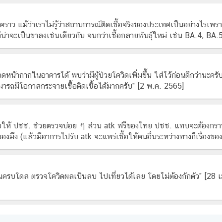
วคราว แม้ว่าเราไม่รู้ว่าสถานการณ์ติดเชื้อจริงของประเทศเป็นอย่างไรเพราะ
น่าจะเป็นขาลงเช่นเดียวกัน จนกว่าเชื้อกลายพันธุ์ใหม่ เช่น BA.4, BA
น้ากากในอาคารได้ พบว่ามีผู้ป่วยโควิดเพิ่มขึ้น ใส่ไว้ก่อนดีกว่านะคร
ามารถมีโอกาสกระจายเชื้อติดเชื้อได้มากครับ" [2 พ.ค. 2565]
ให้ ปชช. ช่วยตรวจบ่อย ๆ ส่วน atk ฟรีของไทย ปชช. แทบจะต้องกราบว่า
งมึง (แล้วมีอาการไปรับ atk จะแพร่เชื้อให้คนอื่นระหว่างทางก็เรื่องขอ
นครบโดส ตรวจโควิดผลเป็นลบ ไปเที่ยวได้เลย โดยไม่ต้องกักตัว" [28 