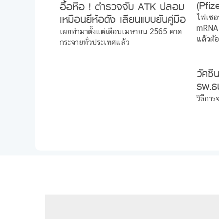
(Pfiz
อื้อหือ ! ตำรวจจับ ATK ปลอม
ไหนต้
เหมือนยี่ห้อดัง เลียนแบบยันคู่มือ
ไฟเซอร
mRNA 
มิน่าทำไมราคาถูก
เผยทำมาตั้งแต่เดือนเมษายน 2565 คาด
แล้วต้อ
กระจายทั่วประเทศแล้ว
วัคซี
รพ.ธน
ส.ค. 
วิธีกา