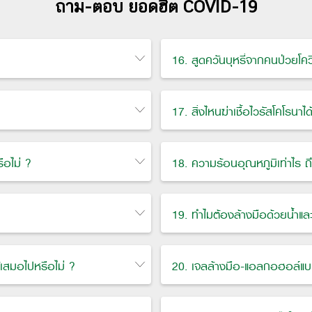
ถาม-ตอบ ยอดฮิต COVID-19
16. สูดควันบุหรี่จากคนป่วยโควิ
17. สิ่งไหนฆ่าเชื้อไวรัสโคโรนาได
ือไม่ ?
18. ความร้อนอุณหภูมิเท่าไร ถ
19. ทำไมต้องล้างมือด้วยน้ำและส
ข้เสมอไปหรือไม่ ?
20. เจลล้างมือ-แอลกอฮอล์แบบไ