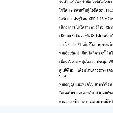
จีนเตือนทั่วโลกรับมือ ไวรัสโคโรนา
โควิด 19 กลายพันธุ์ โอมิครอน HK.
โควิดสายพันธุ์ใหม่ XBB.1.16 หวั่
เช็กอาการ โควิดสายพันธุ์ใหม่ XBB.
เช็กเลย ! เปิดจองวัคซีนไฟเซอร์รุ
ชายไทยวัย 71 เสียชีวิตบนเครื่องบ
หมอธีระวัฒน์ เตือนโควิดรอบนี้ ไม่
เพื่อนสังเกต หนุ่มไม่ยอมประชุม WF
ศูนย์จีโนมฯ เตือนไทยควรระวัง เดลต
ปอด
หมอมนูญ แนะหยุดใช้ ยาฟาวิพิราเวียร
โมเดอร์นา แจงดราม่าตาตื่น คนอ้างเ
แหม่ม คัทลียา เล่าประสบการณ์ติดโ