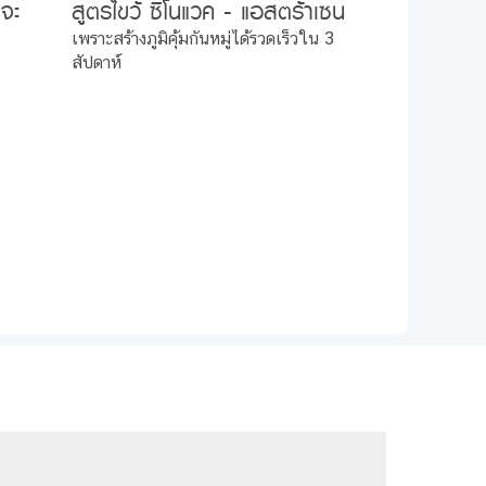
งจะ
สูตรไขว้ ซิโนแวค - แอสตร้าเซน
เนก้า เป็นตัวหลักของประเทศ
เพราะสร้างภูมิคุ้มกันหมู่ได้รวดเร็วใน 3
สัปดาห์