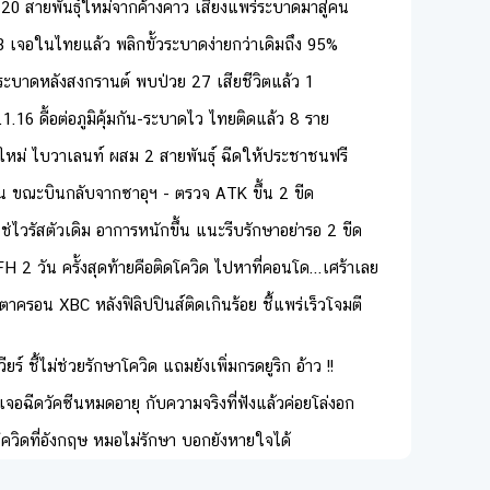
 20 สายพันธุ์ใหม่จากค้างคาว เสี่ยงแพร่ระบาดมาสู่คน
3 เจอในไทยแล้ว พลิกขั้วระบาดง่ายกว่าเดิมถึง 95%
นระบาดหลังสงกรานต์ พบป่วย 27 เสียชีวิตแล้ว 1
1.16 ดื้อต่อภูมิคุ้มกัน-ระบาดไว ไทยติดแล้ว 8 ราย
่นใหม่ ไบวาเลนท์ ผสม 2 สายพันธุ์ ฉีดให้ประชาชนฟรี
ิน ขณะบินกลับจากซาอุฯ - ตรวจ ATK ขึ้น 2 ขีด
ใช่ไวรัสตัวเดิม อาการหนักขึ้น แนะรีบรักษาอย่ารอ 2 ขีด
H 2 วัน ครั้งสุดท้ายคือติดโควิด ไปหาที่คอนโด...เศร้าเลย
าครอน XBC หลังฟิลิปปินส์ติดเกินร้อย ชี้แพร่เร็วโจมตี
์ ชี้ไม่ช่วยรักษาโควิด แถมยังเพิ่มกรดยูริก อ้าว !!
จอฉีดวัคซีนหมดอายุ กับความจริงที่ฟังแล้วค่อยโล่งอก
ควิดที่อังกฤษ หมอไม่รักษา บอกยังหายใจได้