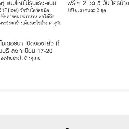
er) แบบไหนไม่รุนแรง-แบบ
ฟรี ๆ 2 ชุด 5 วัน ใครบ้า
องระวังใน 30 วัน
ได้..ต้องทำไง มีคำตอบ !
์ (Pfizer) วัคซีนโควิดชนิด
ได้ไปเลยคนละ 2 ชุด
ที่หลายคนรอมานาน พอได้ฉีด
งระวังผลข้างเคียงอะไรบ้าง มาดูกัน
นโมเดอร์นา เปิดจองแล้ว ที่
บุรี ลงทะเบียน 17-20
ฉีดต้นปี 2565
รจองทำอย่างไรบ้างดูเลย