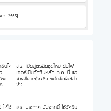
เม.ย. 2565]
คซีนโค
สธ. เปิดสูตรฉีดชุดใหม่ ดันไฟ
้ว
เซอร์เป็นวัคซีนหลัก ต.ค. นี้ แอ
สตร้าฯ ฉีดไขว้ไฟเซอร์
ยโรค
ส่วนเข็มกระตุ้น อธิบายแล้วต้องฉีดยังไง
าคน
บ้าง
ให้ใช้
สธ. ประกาศ นับจากนี้ ใช้วัคซีน