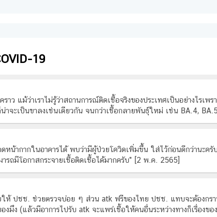
 COVID-19
วคราว แม้ว่าเราไม่รู้ว่าสถานการณ์ติดเชื้อจริงของประเทศเป็นอย่างไรเพราะ
น่าจะเป็นขาลงเช่นเดียวกัน จนกว่าเชื้อกลายพันธุ์ใหม่ เช่น BA.4, BA
น้ากากในอาคารได้ พบว่ามีผู้ป่วยโควิดเพิ่มขึ้น ใส่ไว้ก่อนดีกว่านะคร
ามารถมีโอกาสกระจายเชื้อติดเชื้อได้มากครับ" [2 พ.ค. 2565]
ให้ ปชช. ช่วยตรวจบ่อย ๆ ส่วน atk ฟรีของไทย ปชช. แทบจะต้องกราบว่า
งมึง (แล้วมีอาการไปรับ atk จะแพร่เชื้อให้คนอื่นระหว่างทางก็เรื่องขอ