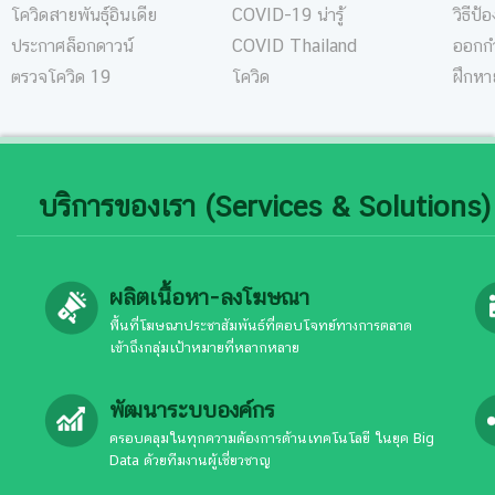
โควิดสายพันธุ์อินเดีย
COVID-19 น่ารู้
วิธีป้
ประกาศล็อกดาวน์
COVID Thailand
ออกกำ
ตรวจโควิด 19
โควิด
ฝึกหา
บริการของเรา (Services & Solutions)
ผลิตเนื้อหา-ลงโฆษณา
พื้นที่โฆษณาประชาสัมพันธ์ที่ตอบโจทย์ทางการตลาด
เข้าถึงกลุ่มเป้าหมายที่หลากหลาย
พัฒนาระบบองค์กร
ครอบคลุมในทุกความต้องการด้านเทคโนโลยี ในยุค Big
Data ด้วยทีมงานผู้เชี่ยวชาญ