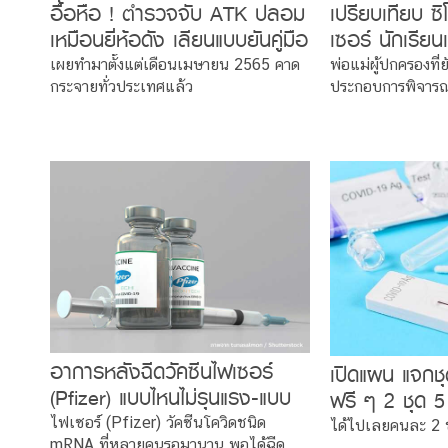
อื้อหือ ! ตำรวจจับ ATK ปลอม
เปรียบเทียบ ซ
เหมือนยี่ห้อดัง เลียนแบบยันคู่มือ
เซอร์ นักเรียน
มิน่าทำไมราคาถูก
วิดตัวไหนดี ?
เผยทำมาตั้งแต่เดือนเมษายน 2565 คาด
พ่อแม่ผู้ปกครองที่
กระจายทั่วประเทศแล้ว
ประกอบการพิจาร
อาการหลังฉีดวัคซีนไฟเซอร์
เปิดแผน แจกชุ
(Pfizer) แบบไหนไม่รุนแรง-แบบ
ฟรี ๆ 2 ชุด 5
ไหนต้องระวังใน 30 วัน
ได้..ต้องทำไง
ไฟเซอร์ (Pfizer) วัคซีนโควิดชนิด
ได้ไปเลยคนละ 2 
mRNA ที่หลายคนรอมานาน พอได้ฉีด