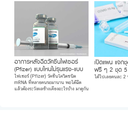
อาการหลังฉีดวัคซีนไฟเซอร์
เปิดแผน แจกชุ
(Pfizer) แบบไหนไม่รุนแรง-แบบ
ฟรี ๆ 2 ชุด 5
ไหนต้องระวังใน 30 วัน
ได้..ต้องทำไง
ไฟเซอร์ (Pfizer) วัคซีนโควิดชนิด
ได้ไปเลยคนละ 2 
mRNA ที่หลายคนรอมานาน พอได้ฉีด
แล้วต้องระวังผลข้างเคียงอะไรบ้าง มาดูกัน