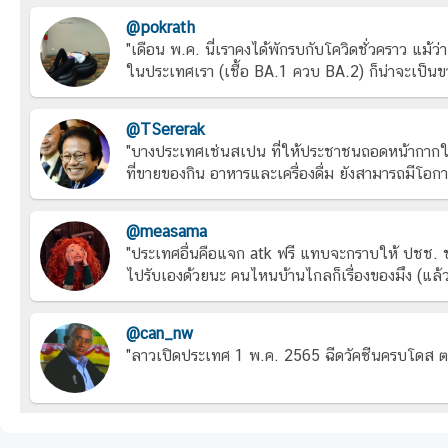
@pokrath
"เดือน พ.ค. นี่เราคงได้พักรบกับโควิดชั่วคราว แม้ว่
ในประเทศเรา (เชื้อ BA.1 ควบ BA.2) ก็น่าจะเป็นข
@TSererak
"บางประเทศเช่นสเปน ที่ให้ประชาชนถอดหน้ากากในอาค
ที่ขายของกิน อาหารและเครื่องดื่ม ยังสามารถมีโอกา
@measama
"ประเทศอื่นคือแจก atk ฟรี แทบจะกราบให้ ปชช. ช
ไปรับเองด้วยนะ คนไหนบ้านไกลก็เรื่องของมึง (แล้วม
@can_nw
"ลาวเปิดประเทศ 1 พ.ค. 2565 ฉีดวัคซีนครบโดส ตร