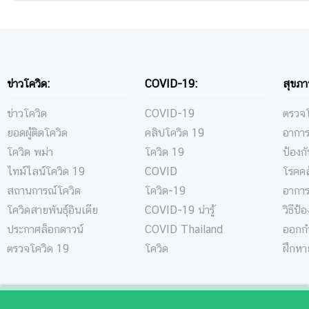
ข่าวโควิด:
COVID-19:
สุขภา
ข่าวโควิด
COVID-19
ตรวจโ
ยอดผู้ติดโควิด
คลิปโควิด 19
อาการ
โควิด พม่า
โควิด 19
ป้องก
ไทม์ไลน์โควิด 19
COVID
โรคคล
สถานการณ์โควิด
โควิด-19
อาการ
โควิดสายพันธุ์อินเดีย
COVID-19 น่ารู้
วิธีป้
ประกาศล็อกดาวน์
COVID Thailand
ออกกำ
ตรวจโควิด 19
โควิด
ฝึกหา