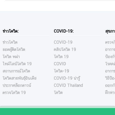
ข่าวโควิด:
COVID-19:
สุขภา
ข่าวโควิด
COVID-19
ตรวจโ
ยอดผู้ติดโควิด
คลิปโควิด 19
อาการ
โควิด พม่า
โควิด 19
ป้องก
ไทม์ไลน์โควิด 19
COVID
โรคคล
สถานการณ์โควิด
โควิด-19
อาการ
โควิดสายพันธุ์อินเดีย
COVID-19 น่ารู้
วิธีป้
ประกาศล็อกดาวน์
COVID Thailand
ออกกำ
ตรวจโควิด 19
โควิด
ฝึกหา