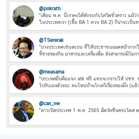
@pokrath
"เดือน พ.ค. นี่เราคงได้พักรบกับโควิดชั่วคราว แม้ว่
ในประเทศเรา (เชื้อ BA.1 ควบ BA.2) ก็น่าจะเป็นข
@TSererak
"บางประเทศเช่นสเปน ที่ให้ประชาชนถอดหน้ากากในอาค
ที่ขายของกิน อาหารและเครื่องดื่ม ยังสามารถมีโอกา
@measama
"ประเทศอื่นคือแจก atk ฟรี แทบจะกราบให้ ปชช. ช
ไปรับเองด้วยนะ คนไหนบ้านไกลก็เรื่องของมึง (แล้วม
@can_nw
"ลาวเปิดประเทศ 1 พ.ค. 2565 ฉีดวัคซีนครบโดส ตร