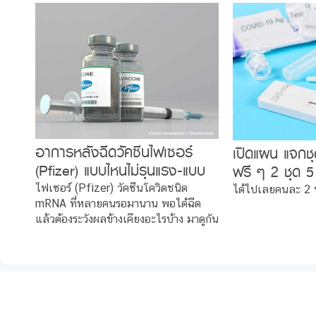
อาการหลังฉีดวัคซีนไฟเซอร์
เปิดแผน แจกชุ
(Pfizer) แบบไหนไม่รุนแรง-แบบ
ฟรี ๆ 2 ชุด 5
ไหนต้องระวังใน 30 วัน
ได้..ต้องทำไง
ไฟเซอร์ (Pfizer) วัคซีนโควิดชนิด
ได้ไปเลยคนละ 2 
mRNA ที่หลายคนรอมานาน พอได้ฉีด
แล้วต้องระวังผลข้างเคียงอะไรบ้าง มาดูกัน